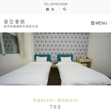
h
TEL:0978210698
f
o
r
:
皇亞會館
MENU
提供你最優質的馬祖住宿
平日$2400，假日$2800
703